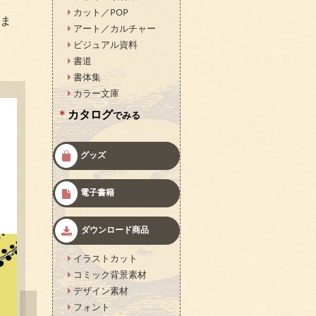
カット／POP
ま
アート／カルチャー
ビジュアル資料
書道
書体集
カラー文庫
カタログ
でみる
グッズ
電子書籍
ダウンロード商品
イラストカット
コミック背景素材
デザイン素材
フォント