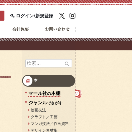
ログイン/新規登録
検
索:
本
マール社
本棚
の
ジャンル
でさがす
絵画技法
クラフト／工芸
マンガ技法／作画資料
デザイン素材集