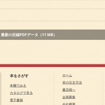
最新の目録PDFデータ（11 MB）
ホーム
本をさがす
本の注文方法
本棚でみる
書店様へ
カタログで見る
企画募集
電子書籍
会社概要