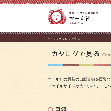
コ
ン
テ
ン
ツ
へ
ホーム
/ カタログで見る
ス
キ
ッ
プ
マール社の最新の出版目録を閲覧で
ファイルサイズが大きいので、モバイ
目録