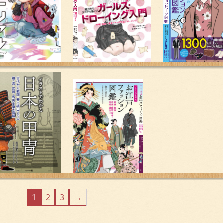
1
2
3
→