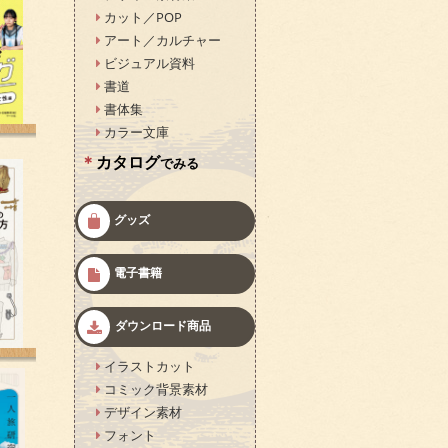
カット／POP
アート／カルチャー
ビジュアル資料
書道
書体集
カラー文庫
カタログ
でみる
グッズ
電子書籍
ダウンロード商品
イラストカット
コミック背景素材
デザイン素材
フォント