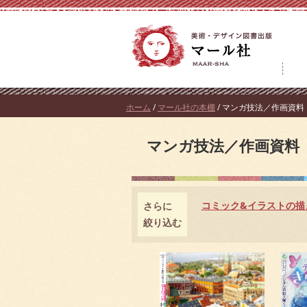
コ
ン
テ
ン
ツ
へ
ホーム
/
マール社の本棚
/ マンガ技法／作画資料
ス
マンガ技法／作画資料
キ
ッ
プ
コミック&イラストの描
さらに
絞り込む