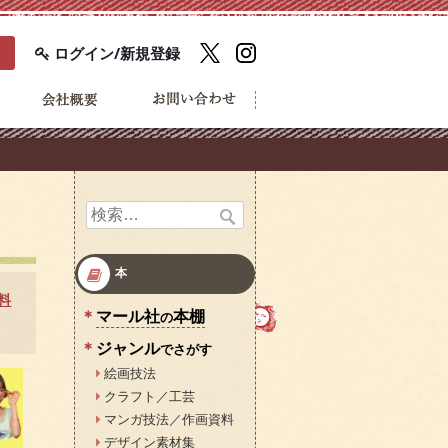
ログイン/新規登録
検
索:
本
料
マール社
本棚
の
ジャンル
でさがす
絵画技法
クラフト／工芸
マンガ技法／作画資料
デザイン素材集