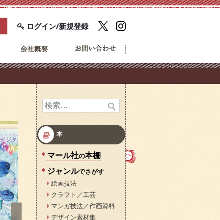
ログイン/新規登録
検
索:
本
マール社
本棚
の
ジャンル
でさがす
絵画技法
クラフト／工芸
マンガ技法／作画資料
デザイン素材集