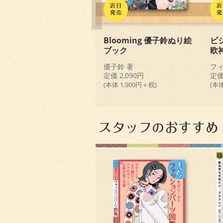
Blooming 優子鈴ぬり絵
ビ
ブック
欧
優子鈴 著
フィ
定価 2,090円
定価
(本体 1,900円＋税)
(本体