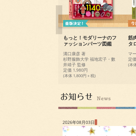
もっと！モダリーナのフ
筋
ァッションパーツ図鑑
タ
溝口康彦 著
マー
杉野服飾大学 福地宏子・數
定価
井靖子 監修
(本体
定価 1,980円
(本体 1,800円＋税)
2026年08月03日