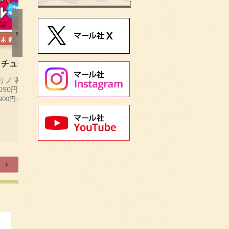
りチュートリアル
VILLAS（ヴィラ）西洋の
邸宅
リノ 著
090円
マール社編集部（編）／レオ
,900円＋税)
ン・イザベ＆ルブラン（設
計・製図）
中島智章
定価 1,980円
(本体 1,800円＋税)