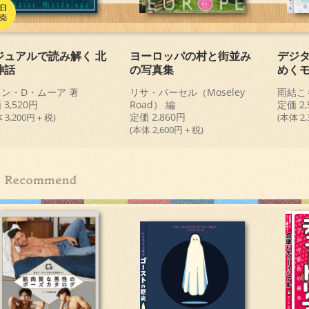
ジュアルで読み解く 北
ヨーロッパの村と街並み
デジタ
神話
の写真集
めく
ン・D・ムーア 著
リサ・パーセル（Moseley
雨結こ
 3,520円
Road） 編
定価 2,
定価 2,860円
 3,200円＋税)
(本体 2
(本体 2,600円＋税)