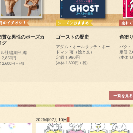
肉質な男性のポーズカ
ゴーストの歴史
色塗
ログ
アダム・オールサッチ・ボー
パク・
ドマン 著（絵と文）
定価 2,
ル社編集部 編
定価 1,980円
 2,860円
(本体 1
(本体 1,800円＋税)
 2,600円＋税)
一覧を見る
2026年07月10日