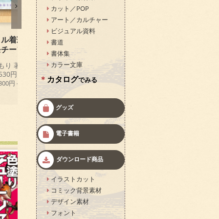
カット／POP
アート／カルチャー
ビジュアル資料
ル着彩で描く きら
Blenderでつくる かわい
ヨーロッ
書道
モチーフ
いスイーツ
の写真集
書体集
カラー文庫
もり 著
まちこ/江野 著
リサ・パー
530円
定価 2,530円
Road） 編
カタログ
でみる
定価 2,86
,300円＋税)
(本体 2,300円＋税)
(本体 2,60
グッズ
電子書籍
ダウンロード商品
イラストカット
コミック背景素材
デザイン素材
フォント