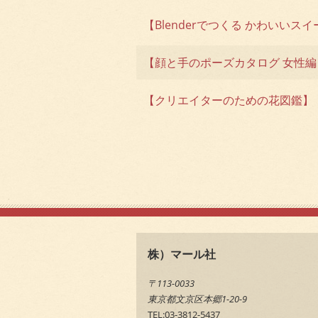
【Blenderでつくる かわいいス
【顔と手のポーズカタログ 女性編
【クリエイターのための花図鑑】
株）マール社
〒113-0033
東京都文京区本郷1-20-9
TEL:03-3812-5437