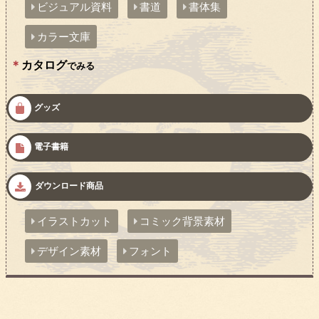
ビジュアル資料
書道
書体集
カラー文庫
カタログ
でみる
グッズ
電子書籍
ダウンロード商品
イラストカット
コミック背景素材
デザイン素材
フォント