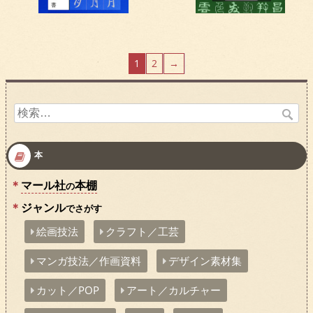
1
2
→
検
索:
本
マール社
本棚
の
ジャンル
でさがす
絵画技法
クラフト／工芸
マンガ技法／作画資料
デザイン素材集
カット／POP
アート／カルチャー