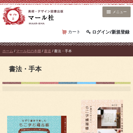
コ
ン
メニュー
テ
ン
ツ
カート
ログイン/新規登録
へ
ス
ホーム
/
マール社の本棚
/
書道
/ 書法・手本
キ
ッ
書法・手本
プ