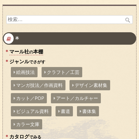
検
索:
本
マール社
本棚
の
ジャンル
でさがす
絵画技法
クラフト／工芸
マンガ技法／作画資料
デザイン素材集
カット／POP
アート／カルチャー
ビジュアル資料
書道
書体集
カラー文庫
カタログ
でみる