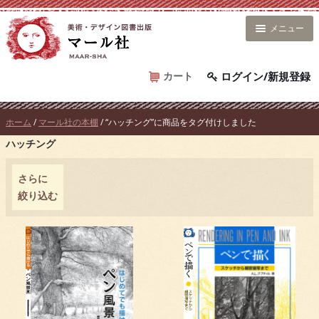
コ
ン
メニュー
テ
ン
ツ
カート
ログイン/新規登録
へ
ス
ホーム
/
マール社の本棚
/ “ハッチング”に商品をタグ付けしました
キ
ハッチング
ッ
プ
さらに
絞り込む