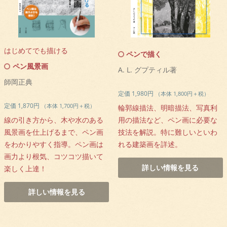
はじめてでも描ける
ペンで描く
ペン風景画
A. L. グプティル著
師岡正典
定価 1,980円
（本体 1,800円＋税）
定価 1,870円
（本体 1,700円＋税）
輪郭線描法、明暗描法、写真利
線の引き方から、木や水のある
用の描法など、ペン画に必要な
風景画を仕上げるまで、ペン画
技法を解説。特に難しいといわ
をわかりやすく指導。ペン画は
れる建築画を詳述。
画力より根気、コツコツ描いて
詳しい情報を見る
楽しく上達！
詳しい情報を見る