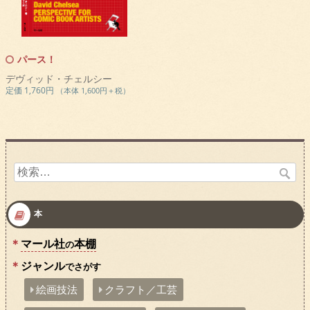
パース！
デヴィッド・チェルシー
定価 1,760円
（本体 1,600円＋税）
検
索:
本
マール社
本棚
の
ジャンル
でさがす
絵画技法
クラフト／工芸