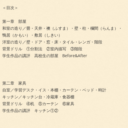
＜目次＞
第一章 部屋
和室の造り／畳・天井・襖（ふすま）・壁・柱・欄間（らんま）・
鴨居（かもい）・敷居（しきい）
洋室の造り／壁・ドア・窓・床・タイル・レンガ・階段
背景ドリル ①分割法 ②室内描写 ③階段
学生作品の講評 高校生の部屋 Before&After
第二章 家具
自室／学習デスク・イス・本棚・カーテン・ベッド・時計
キッチン／キッチン台・冷蔵庫・食器棚
背景ドリル ④机 ⑤カーテン ⑥家具
学生作品の講評 キッチン①②