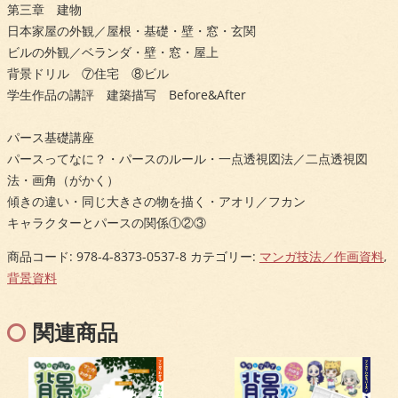
第三章 建物
日本家屋の外観／屋根・基礎・壁・窓・玄関
ビルの外観／ベランダ・壁・窓・屋上
背景ドリル ⑦住宅 ⑧ビル
学生作品の講評 建築描写 Before&After
パース基礎講座
パースってなに？・パースのルール・一点透視図法／二点透視図
法・画角（がかく）
傾きの違い・同じ大きさの物を描く・アオリ／フカン
キャラクターとパースの関係①②③
商品コード:
978-4-8373-0537-8
カテゴリー:
マンガ技法／作画資料
,
背景資料
関連商品