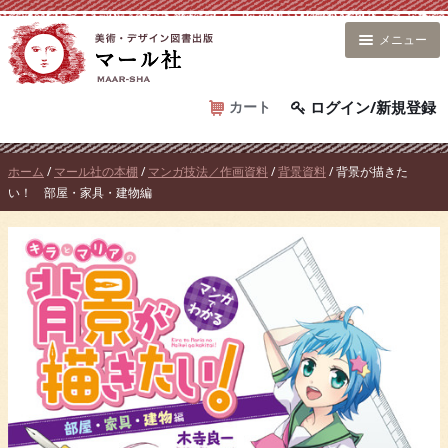
コ
ン
メニュー
テ
ン
ツ
カート
ログイン/新規登録
へ
ス
ホーム
/
マール社の本棚
/
マンガ技法／作画資料
/
背景資料
/ 背景が描きた
キ
い！ 部屋・家具・建物編
ッ
プ