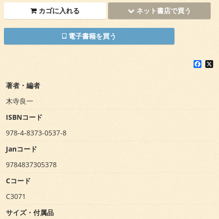
カゴに入れる
ネット書店で買う
電子書籍を買う
F
X
a
c
著者・編者
e
b
木寺良一
o
o
ISBNコード
k
978-4-8373-0537-8
Janコード
9784837305378
Cコード
C3071
サイズ・付属品