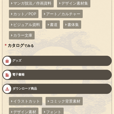
マンガ技法／作画資料
デザイン素材集
カット／POP
アート／カルチャー
ビジュアル資料
書道
書体集
カラー文庫
カタログ
でみる
グッズ
電子書籍
ダウンロード商品
イラストカット
コミック背景素材
デザイン素材
フォント