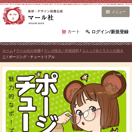
コ
ン
メニュー
テ
ン
ツ
カート
ログイン/新規登録
へ
ス
ホーム
/
マール社の本棚
/
マンガ技法／作画資料
/
コミック&イラストの描き
キ
方
/ ポージング・チュートリアル
ッ
プ