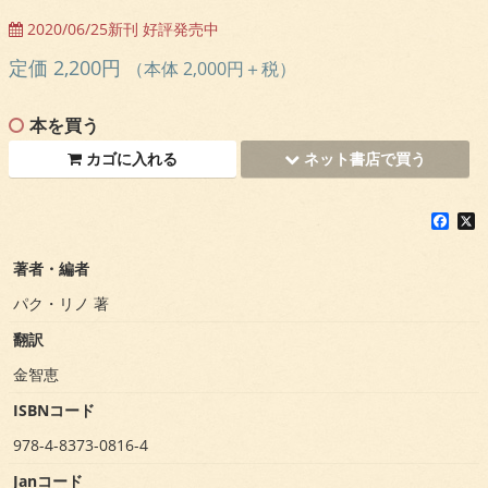
2020/06/25新刊 好評発売中
定価 2,200円
（本体 2,000円＋税）
本を買う
カゴに入れる
ネット書店で買う
F
X
a
c
著者・編者
e
b
パク・リノ 著
o
o
翻訳
k
金智恵
ISBNコード
978-4-8373-0816-4
Janコード