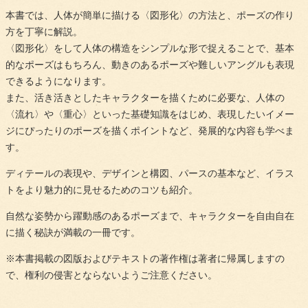
本書では、人体が簡単に描ける〈図形化〉の方法と、ポーズの作り
方を丁寧に解説。
〈図形化〉をして人体の構造をシンプルな形で捉えることで、基本
的なポーズはもちろん、動きのあるポーズや難しいアングルも表現
できるようになります。
また、活き活きとしたキャラクターを描くために必要な、人体の
〈流れ〉や〈重心〉といった基礎知識をはじめ、表現したいイメー
ジにぴったりのポーズを描くポイントなど、発展的な内容も学べま
す。
ディテールの表現や、デザインと構図、パースの基本など、イラス
トをより魅力的に見せるためのコツも紹介。
自然な姿勢から躍動感のあるポーズまで、キャラクターを自由自在
に描く秘訣が満載の一冊です。
※本書掲載の図版およびテキストの著作権は著者に帰属しますの
で、権利の侵害とならないようご注意ください。