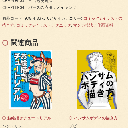
CHAPTER03 三点透視図法
CHAPTER04 パースの応用：メイキング
商品コード:
978-4-8373-0816-4
カテゴリー:
コミック&イラストの
描き方
,
コミック&イラストテクニック
,
マンガ技法／作画資料
関連商品
お絵描きチュートリアル
ハンサムボディの描き方
パク・リノ
ダビ