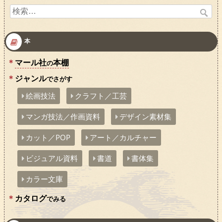
検
索:
本
マール社
本棚
の
ジャンル
でさがす
絵画技法
クラフト／工芸
マンガ技法／作画資料
デザイン素材集
カット／POP
アート／カルチャー
ビジュアル資料
書道
書体集
カラー文庫
カタログ
でみる