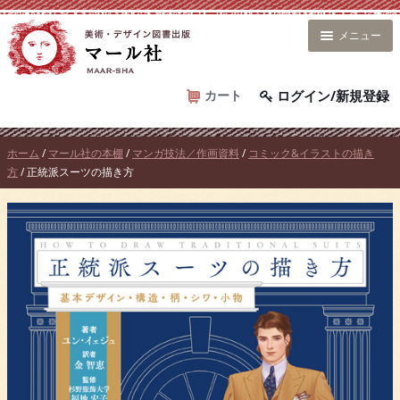
コ
ン
メニュー
テ
ン
ツ
カート
ログイン/新規登録
へ
ス
ホーム
/
マール社の本棚
/
マンガ技法／作画資料
/
コミック&イラストの描き
キ
方
/ 正統派スーツの描き方
ッ
プ