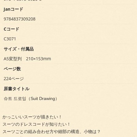
Janコード
9784837309208
Cコード
C3071
サイズ・付属品
A5変型判 210×153mm
ページ数
224ページ
原書タイトル
슈트 드로잉（Suit Drawing）
かっこいいスーツが描きたい！
スーツのドレスコードが知りたい！
スーツごとの組み合わせ方や細部の構造、小物は？