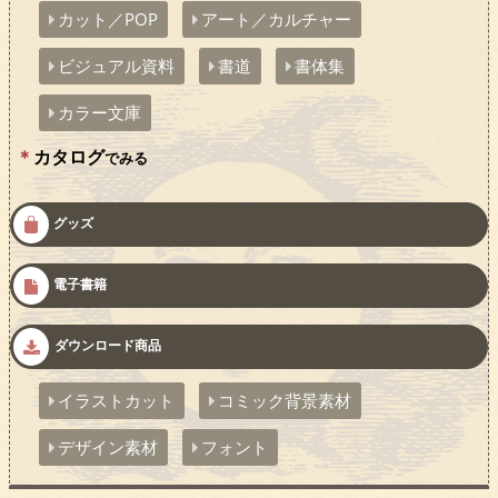
カット／POP
アート／カルチャー
ビジュアル資料
書道
書体集
カラー文庫
カタログ
でみる
グッズ
電子書籍
ダウンロード商品
イラストカット
コミック背景素材
デザイン素材
フォント