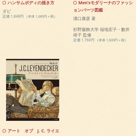
ハンサムボディの描き方
Men’sモダリーナのファッシ
ョンパーツ図鑑
ダビ
定価 1,848円
（本体 1,680円＋税）
溝口康彦 著
杉野服飾大学 福地宏子・數井
靖子 監修
定価 1,760円
（本体 1,600円＋税）
アート オブ J. C. ライエ