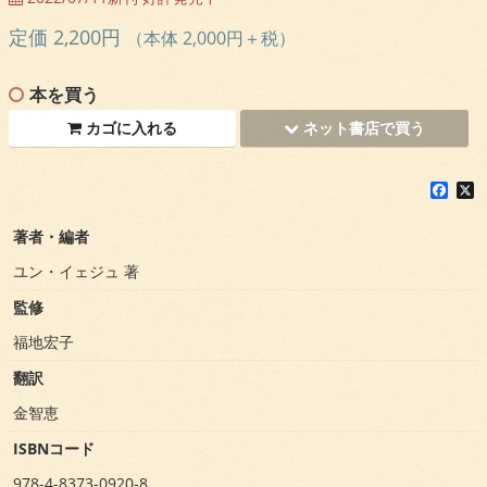
定価 2,200円
（本体 2,000円＋税）
本を買う
カゴに入れる
ネット書店で買う
F
X
a
c
著者・編者
e
b
ユン・イェジュ 著
o
o
監修
k
福地宏子
翻訳
金智恵
ISBNコード
978-4-8373-0920-8