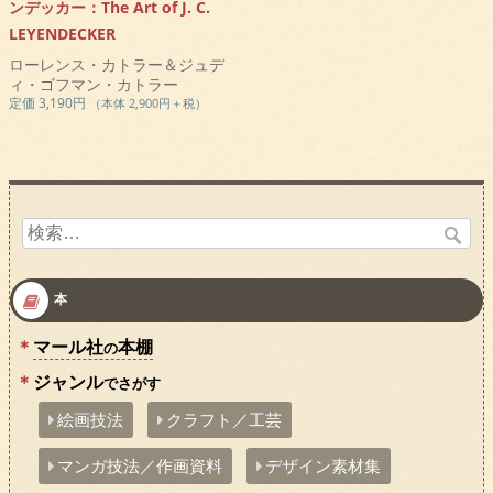
ンデッカー：The Art of J. C.
LEYENDECKER
ローレンス・カトラー＆ジュデ
ィ・ゴフマン・カトラー
定価 3,190円
（本体 2,900円＋税）
検
索:
本
マール社
本棚
の
ジャンル
でさがす
絵画技法
クラフト／工芸
マンガ技法／作画資料
デザイン素材集