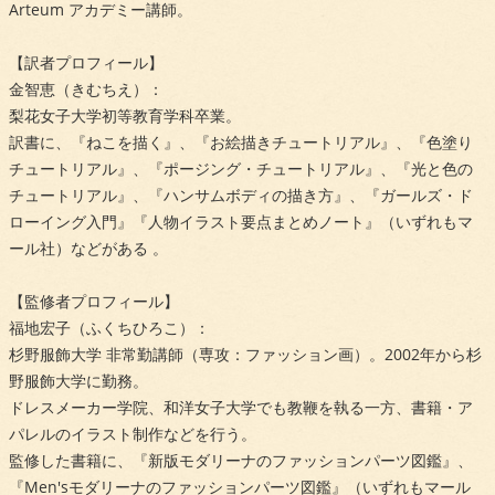
Arteum アカデミー講師。
【訳者プロフィール】
金智恵（きむちえ）：
梨花女子大学初等教育学科卒業。
訳書に、『ねこを描く』、『お絵描きチュートリアル』、『色塗り
チュートリアル』、『ポージング・チュートリアル』、『光と色の
チュートリアル』、『ハンサムボディの描き方』、『ガールズ・ド
ローイング入門』『人物イラスト要点まとめノート』（いずれもマ
ール社）などがある 。
【監修者プロフィール】
福地宏子（ふくちひろこ）：
杉野服飾大学 非常勤講師（専攻：ファッション画）。2002年から杉
野服飾大学に勤務。
ドレスメーカー学院、和洋女子大学でも教鞭を執る一方、書籍・ア
パレルのイラスト制作などを行う。
監修した書籍に、『新版モダリーナのファッションパーツ図鑑』、
『Men'sモダリーナのファッションパーツ図鑑』（いずれもマール