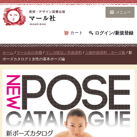
コ
ン
メニュー
テ
ン
ツ
カート
ログイン/新規登録
へ
ス
ホーム
/
マール社の本棚
/
マンガ技法／作画資料
/
人物作画資料・ポーズ集
/ 新
キ
ポーズカタログ１女性の基本ポーズ編
ッ
プ