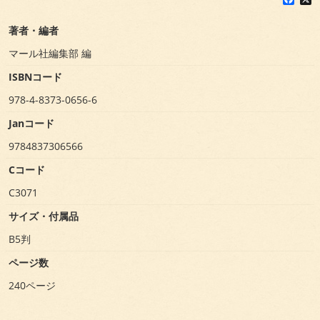
a
c
著者・編者
e
b
マール社編集部 編
o
o
ISBNコード
k
978-4-8373-0656-6
Janコード
9784837306566
Cコード
C3071
サイズ・付属品
B5判
ページ数
240ページ