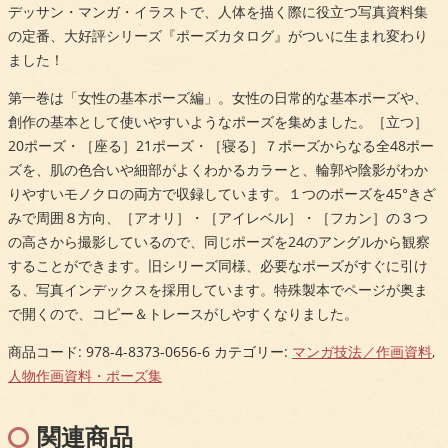
デッサン・マンガ・イラストで、人体を描く際に役立つ写真資料集
の定番、大好評シリーズ『ポーズカタログ』がついに生まれ変わり
ました！
第一巻は「女性の基本ポーズ編」。女性の日常的な基本ポーズや、
創作の基本として使いやすいようなポーズを集めました。［立つ］
20ポーズ・［座る］21ポーズ・［寝る］７ポーズからなる全48ポー
ズを、肌の色合いや細部がよくわかるカラーと、輪郭や陰影がわか
りやすいモノクロの両方で収録しています。１つのポーズを45°きざ
みで周囲８方向、［アオリ］・［アイレベル］・［フカン］の３つ
の高さから撮影しているので、同じポーズを24のアングルから観察
することができます。旧シリーズ同様、必要なポーズがすぐに引け
る、写真インデックスを採用しています。特殊製本でページが奥ま
で開くので、コピー＆トレースがしやすくなりました。
商品コード:
978-4-8373-0656-6
カテゴリー:
マンガ技法／作画資料
,
人物作画資料・ポーズ集
関連商品