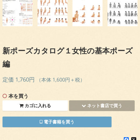
新ポーズカタログ１女性の基本ポーズ
編
定価 1,760円
（本体 1,600円＋税）
本を買う
カゴに入れる
ネット書店で買う
電子書籍を買う
F
X