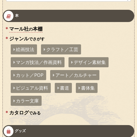
索:
本
マール社
本棚
の
ジャンル
でさがす
絵画技法
クラフト／工芸
マンガ技法／作画資料
デザイン素材集
カット／POP
アート／カルチャー
ビジュアル資料
書道
書体集
カラー文庫
カタログ
でみる
グッズ