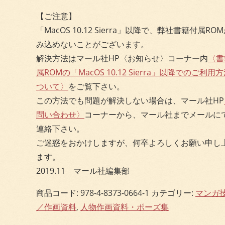
【ご注意】
「MacOS 10.12 Sierra」以降で、弊社書籍付属RO
み込めないことがございます。
解決方法はマール社HP〈お知らせ〉コーナー内
〈書
属ROMの「MacOS 10.12 Sierra」以降でのご利用
ついて〉
をご覧下さい。
この方法でも問題が解決しない場合は、マール社HP
問い合わせ〉
コーナーから、マール社までメールに
連絡下さい。
ご迷惑をおかけしますが、何卒よろしくお願い申し
ます。
2019.11 マール社編集部
商品コード:
978-4-8373-0664-1
カテゴリー:
マンガ
／作画資料
,
人物作画資料・ポーズ集