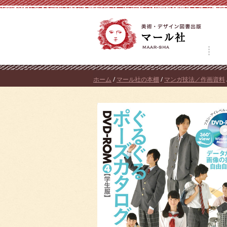
コ
ン
テ
ン
ツ
へ
ホーム
/
マール社の本棚
/
マンガ技法／作画資料
ス
キ
ッ
プ