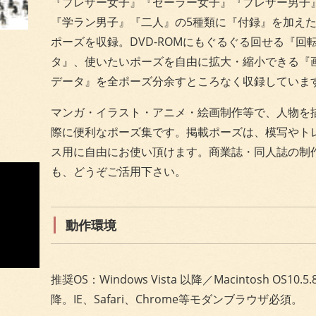
『ブレザー女子』『セーラー女子』『ブレザー男子
『学ラン男子』『二人』の5種類に『付録』を加えた
ポーズを収録。DVD-ROMにもぐるぐる回せる『回
タ』、使いたいポーズを自由に拡大・縮小できる『
データ』を全ポーズ分余すところなく収録していま
マンガ・イラスト・アニメ・絵画制作等で、人物を
際に便利なポーズ集です。掲載ポーズは、模写やト
ス用に自由にお使い頂けます。商業誌・同人誌の制
も、どうぞご活用下さい。
動作環境
推奨OS：Windows Vista 以降／Macintosh OS10.5.
降。IE、Safari、Chrome等モダンブラウザ必須。