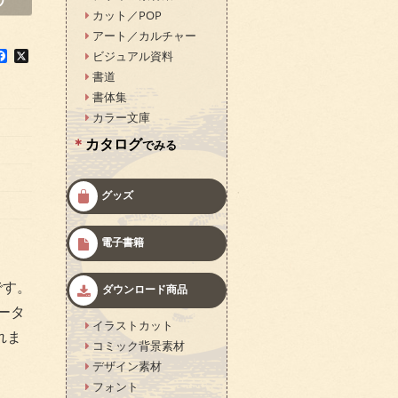
カット／POP
アート／カルチャー
F
X
ビジュアル資料
a
書道
c
e
書体集
b
カラー文庫
o
o
カタログ
でみる
k
グッズ
電子書籍
です。
ダウンロード商品
ータ
イラストカット
れま
コミック背景素材
デザイン素材
フォント