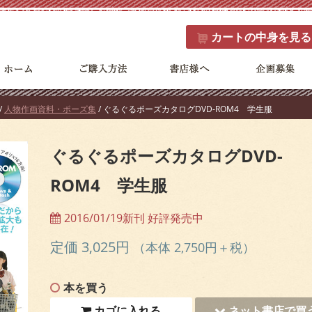
カート
の中身を見る
/
人物作画資料・ポーズ集
/ ぐるぐるポーズカタログDVD-ROM4 学生服
ぐるぐるポーズカタログDVD-
ROM4 学生服
2016/01/19新刊 好評発売中
定価 3,025円
（本体 2,750円＋税）
本を買う
カゴに入れる
ネット書店で買