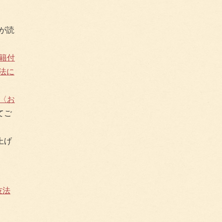
Mが読
籍付
方法に
〈お
てご
上げ
技法