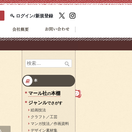
ログイン/新規登録
検
索:
本
マール社
本棚
の
ジャンル
でさがす
絵画技法
クラフト／工芸
マンガ技法／作画資料
デザイン素材集
う