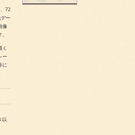
』
、72
転デー
画像
す。
描く
レー
作に
8 以