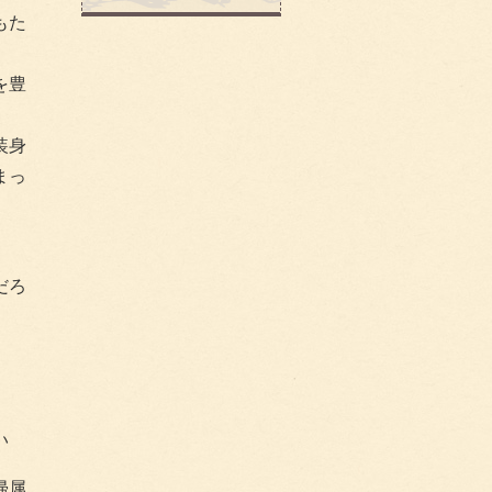
もた
を豊
装身
まっ
だろ
い
帰属