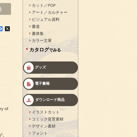
カット／POP
う
アート／カルチャー
ビジュアル資料
書道
F
X
a
書体集
c
カラー文庫
e
b
カタログ
でみる
o
o
k
グッズ
電子書籍
ダウンロード商品
 of
イラストカット
コミック背景素材
デザイン素材
フォント
が、