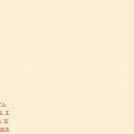
アル
集
,
文
飾
,
宮
族衣