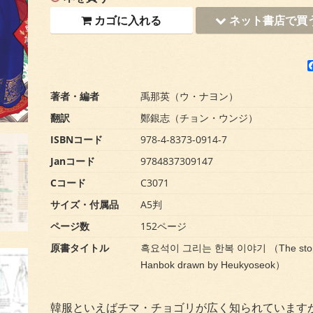
カゴに入れる
ネット書店で買
著者・編者
禹那英（ウ・ナヨン）
翻訳
鄭銀志（チョン・ウンジ）
ISBNコード
978-4-8373-0914-7
Janコード
9784837309147
Cコード
C3071
サイズ・付属品
A5判
ページ数
152ページ
原書タイトル
흑요석이 그리는 한복 이야기 （The story
Hanbok drawn by Heukyoseok）
韓服といえばチマ・チョゴリが広く知られています