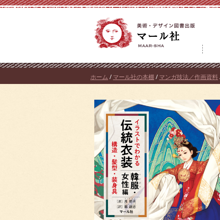
コ
ン
テ
ン
ツ
へ
ホーム
/
マール社の本棚
/
マンガ技法／作画資料
ス
キ
ッ
プ