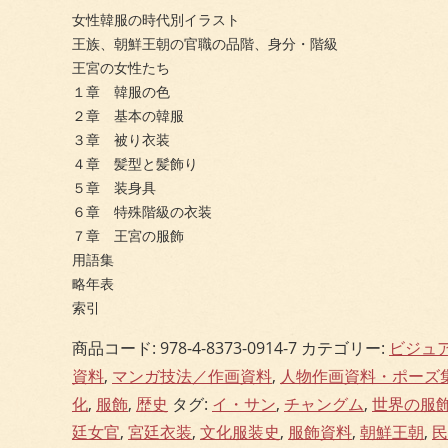
女性韓服の時代別イラスト
王族、朝鮮王朝の官職の品階、身分・階級
王宮の女性たち
１章 韓服の色
２章 基本の韓服
３章 被り衣装
４章 髪型と髪飾り
５章 装身具
６章 特殊階級の衣装
７章 王宮の服飾
用語集
略年表
索引
商品コード:
978-4-8373-0914-7
カテゴリー:
ビジュ
資料
,
マンガ技法／作画資料
,
人物作画資料・ポーズ
化
,
服飾
,
歴史
タグ:
イ・サン
,
チャングム
,
世界の服
廷女官
,
宮廷衣装
,
文化服装史
,
服飾資料
,
朝鮮王朝
,
民