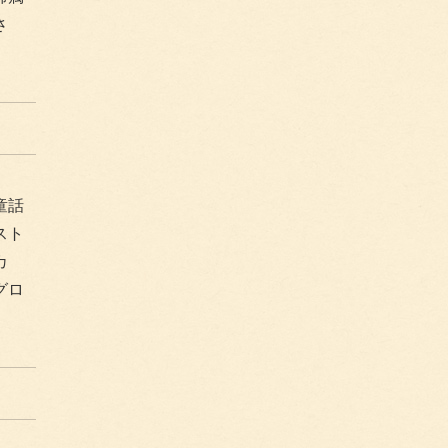
さ
童話
スト
カ
グロ