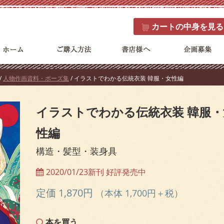
カート
の中身を見る
/
人物作画資料・ポーズ集
/ イラストでわかる伝統衣装 韓服・女性編
イラストでわかる伝統衣装 韓服・
性編
構造・髪型・装身具
2020/01/23新刊 好評発売中
定価 1,870円
（本体 1,700円＋税）
本を買う