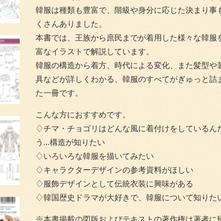
韓服は種類も豊富で、階級や身分に応じた決まり事
くさんありました。
本書では、王族から庶民までが着用した様々な韓服
富なイラストで解説しています。
韓服の構造から着方、時代による変化、また髪型や
具などが詳しくわかる、韓服のすべてがぎゅっと詰
た一冊です。
こんな方におすすめです。
♢チマ・チョゴリはどんな風に着付けをしているん
う…構造が知りたい
♢いろいろな韓服を描いてみたい
♢キャラクターデザインの参考資料がほしい
♢服飾デザインとして伝統衣装に興味がある
♢韓国歴史ドラマが大好きで、韓服について知りた
※本書掲載の図版およびテキストの著作権は著者に