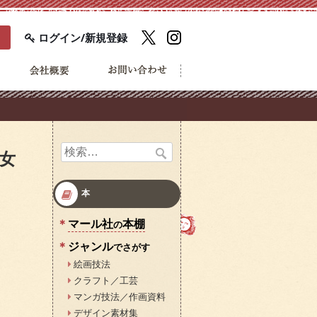
ログイン/新規登録
検
女
索:
本
マール社
本棚
の
ジャンル
でさがす
絵画技法
クラフト／工芸
マンガ技法／作画資料
デザイン素材集