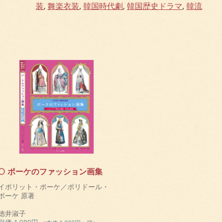
装
,
舞楽衣装
,
韓国時代劇
,
韓国歴史ドラマ
,
韓流
ポーケのファッション画集
イポリット・ポーケ／ポリドール・
ポーケ 原著
徳井淑子