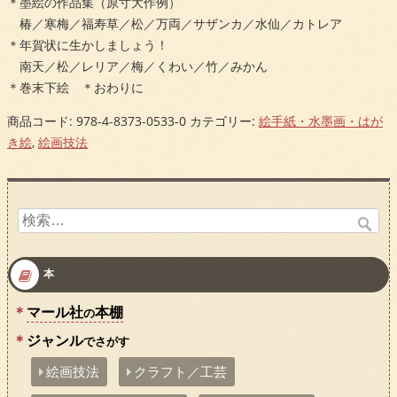
＊墨絵の作品集（原寸大作例）
椿／寒梅／福寿草／松／万両／サザンカ／水仙／カトレア
＊年賀状に生かしましょう！
南天／松／レリア／梅／くわい／竹／みかん
＊巻末下絵 ＊おわりに
商品コード:
978-4-8373-0533-0
カテゴリー:
絵手紙・水墨画・はが
き絵
,
絵画技法
検
索:
本
マール社
本棚
の
ジャンル
でさがす
絵画技法
クラフト／工芸