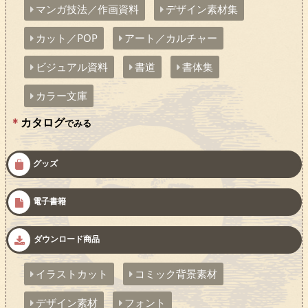
マンガ技法／作画資料
デザイン素材集
カット／POP
アート／カルチャー
ビジュアル資料
書道
書体集
カラー文庫
カタログ
でみる
グッズ
電子書籍
ダウンロード商品
イラストカット
コミック背景素材
デザイン素材
フォント