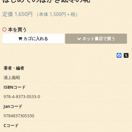
定価 1,650円
（本体 1,500円＋税）
本を買う
カゴに入れる
ネット書店で買う
F
X
a
c
著者・編者
e
b
浦上義昭
o
o
ISBNコード
k
978-4-8373-0533-0
Janコード
9784837305330
Cコード