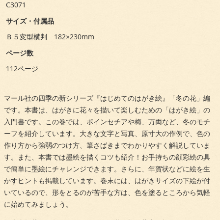
C3071
サイズ・付属品
Ｂ５変型横判 182×230mm
ページ数
112ページ
マール社の四季の新シリーズ『はじめてのはがき絵』「冬の花」編
です。本書は、はがきに花々を描いて楽しむための「はがき絵」の
入門書です。この巻では、ポインセチアや梅、万両など、冬のモチ
ーフを紹介しています。大きな文字と写真、原寸大の作例で、色の
作り方から強弱のつけ方、筆さばきまでわかりやすく解説していま
す。また、本書では墨絵を描くコツも紹介！お手持ちの顔彩絵の具
で簡単に墨絵にチャレンジできます。さらに、年賀状などに絵を生
かすヒントも掲載しています。巻末には、はがきサイズの下絵が付
いているので、形をとるのが苦手な方は、色を塗るところから気軽
に始めてみましょう。