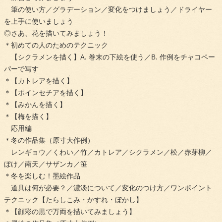
筆の使い方／グラデーション／変化をつけましょう／ドライヤー
を上手に使いましょう
◎さあ、花を描いてみましょう！
＊初めての人のためのテクニック
【シクラメンを描く】A. 巻末の下絵を使う／B. 作例をチャコペー
パーで写す
＊【カトレアを描く】
＊【ポインセチアを描く】
＊【みかんを描く】
＊【梅を描く】
応用編
＊冬の作品集（原寸大作例）
レンギョウ／くわい／竹／カトレア／シクラメン／松／赤芽柳／
ぼけ／南天／サザンカ／笹
＊冬を楽しむ！墨絵作品
道具は何が必要？／濃淡について／変化のつけ方／ワンポイント
テクニック【たらしこみ・かすれ・ぼかし】
＊【顔彩の黒で万両を描いてみましょう】