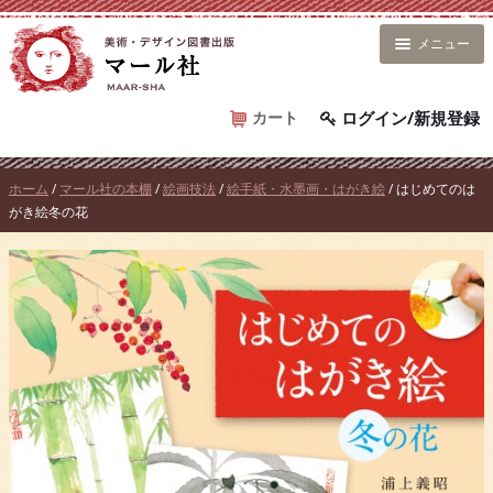
コ
ン
メニュー
テ
ン
ツ
カート
ログイン/新規登録
へ
ス
ホーム
/
マール社の本棚
/
絵画技法
/
絵手紙・水墨画・はがき絵
/ はじめてのは
キ
がき絵冬の花
ッ
プ