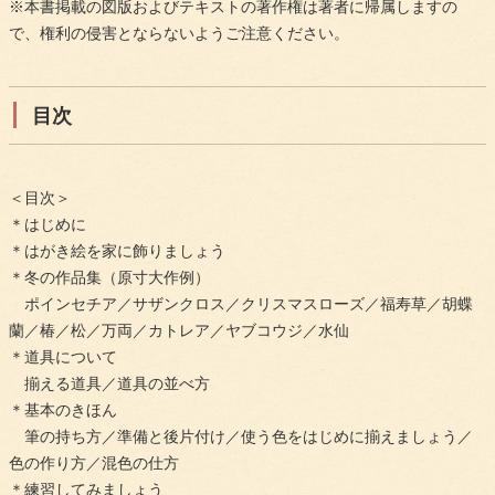
※本書掲載の図版およびテキストの著作権は著者に帰属しますの
で、権利の侵害とならないようご注意ください。
目次
＜目次＞
＊はじめに
＊はがき絵を家に飾りましょう
＊冬の作品集（原寸大作例）
ポインセチア／サザンクロス／クリスマスローズ／福寿草／胡蝶
蘭／椿／松／万両／カトレア／ヤブコウジ／水仙
＊道具について
揃える道具／道具の並べ方
＊基本のきほん
筆の持ち方／準備と後片付け／使う色をはじめに揃えましょう／
色の作り方／混色の仕方
＊練習してみましょう