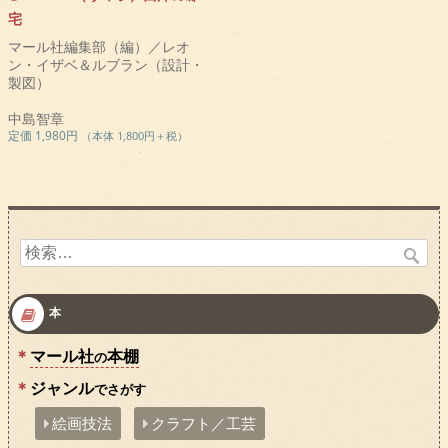
宅
マール社編集部（編）／レオ
ン・イザベ＆ルブラン（設計・
製図）
中島智章
定価 1,980円
（本体 1,800円＋税）
検
索:
本
マール社
本棚
の
ジャンル
でさがす
絵画技法
クラフト／工芸