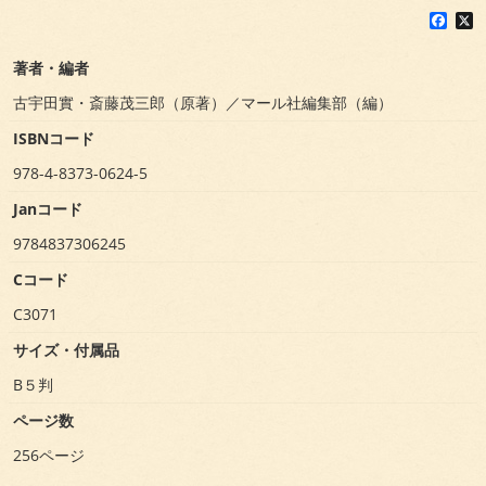
F
X
a
c
著者・編者
e
b
古宇田實・斎藤茂三郎（原著）／マール社編集部（編）
o
o
ISBNコード
k
978-4-8373-0624-5
Janコード
9784837306245
Cコード
C3071
サイズ・付属品
B５判
ページ数
256ページ