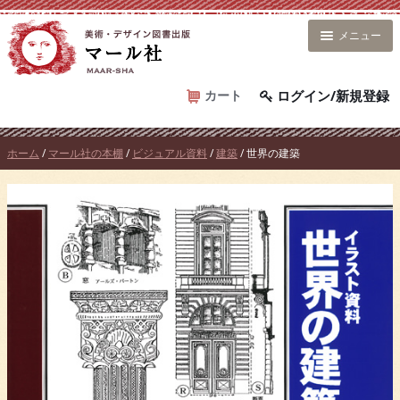
コ
ン
メニュー
テ
ン
ツ
カート
ログイン/新規登録
へ
ス
ホーム
/
マール社の本棚
/
ビジュアル資料
/
建築
/ 世界の建築
キ
ッ
プ