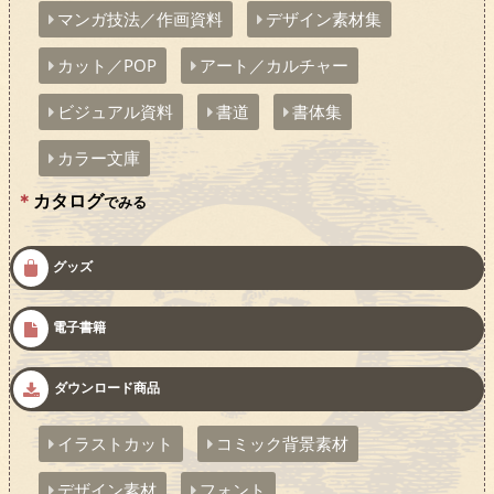
マンガ技法／作画資料
デザイン素材集
カット／POP
アート／カルチャー
ビジュアル資料
書道
書体集
カラー文庫
カタログ
でみる
グッズ
電子書籍
ダウンロード商品
イラストカット
コミック背景素材
デザイン素材
フォント