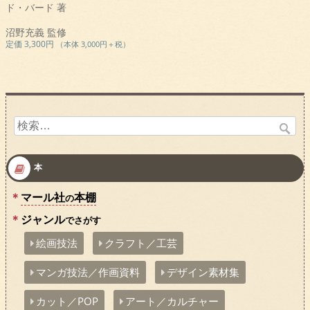
ド・バード 著
沼野充義 監修
定価 3,300円
（本体 3,000円＋税）
検
索:
本
マール社
本棚
の
ジャンル
でさがす
絵画技法
クラフト／工芸
マンガ技法／作画資料
デザイン素材集
カット／POP
アート／カルチャー