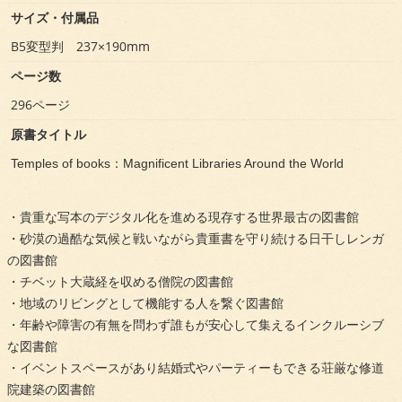
サイズ・付属品
B5変型判 237×190mm
ページ数
296ページ
原書タイトル
Temples of books：Magnificent Libraries Around the World
・貴重な写本のデジタル化を進める現存する世界最古の図書館
・砂漠の過酷な気候と戦いながら貴重書を守り続ける日干しレンガ
の図書館
・チベット大蔵経を収める僧院の図書館
・地域のリビングとして機能する人を繋ぐ図書館
・年齢や障害の有無を問わず誰もが安心して集えるインクルーシブ
な図書館
・イベントスペースがあり結婚式やパーティーもできる荘厳な修道
院建築の図書館