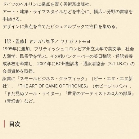
ドイツのベルリンに拠点を置く美術系出版社。
アート・建築・ライフスタイルなどを中心に、幅広い分野の書籍を
手掛ける。
デザインに焦点を当てたビジュアルブックで注目を集める。
【訳・監修】ヤナガワ智予／ ヤナガワトモヨ
1995年に渡加。ブリティッシュコロンビア州立大学で英文学、社会
人類学、民俗学を学ぶ。その後バンクーバーの英日翻訳・通訳者養
成学校を卒業し、2001年にBC州翻訳者・通訳者協会（S.T.I.B.C）の
会員資格を取得。
訳書に『スモールビジネス・グラフィック』（ビー・エヌ・エヌ新
社）、『THE ART OF GAME OF THRONES』（ホビージャパン）、
『まだ見ぬソール・ライター』『世界のアーティスト250人の部屋』
（青幻舎）など。
目次