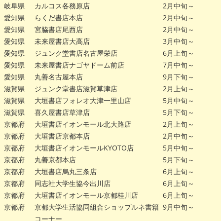
岐阜県
カルコス各務原店
2月中旬～
愛知県
らくだ書店本店
2月中旬～
愛知県
宮脇書店尾西店
2月中旬～
愛知県
未来屋書店大高店
3月中旬～
愛知県
ジュンク堂書店名古屋栄店
6月上旬～
愛知県
未来屋書店ナゴヤドーム前店
7月中旬～
愛知県
丸善名古屋本店
9月下旬～
滋賀県
ジュンク堂書店滋賀草津店
2月上旬～
滋賀県
大垣書店フォレオ大津一里山店
5月中旬～
滋賀県
喜久屋書店草津店
5月下旬～
京都府
大垣書店イオンモール北大路店
2月上旬～
京都府
大垣書店京都本店
2月中旬～
京都府
大垣書店イオンモールKYOTO店
5月中旬～
京都府
丸善京都本店
5月下旬～
京都府
大垣書店烏丸三条店
6月上旬～
京都府
同志社大学生協今出川店
6月上旬～
京都府
大垣書店イオンモール京都桂川店
6月上旬～
京都府
京都大学生活協同組合ショップルネ書籍
9月中旬～
コーナー