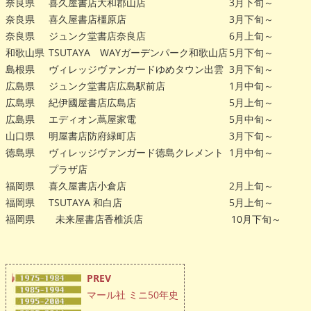
奈良県
喜久屋書店大和郡山店
3月下旬～
奈良県
喜久屋書店橿原店
3月下旬～
奈良県
ジュンク堂書店奈良店
6月上旬～
和歌山県
TSUTAYA WAYガーデンパーク和歌山店
5月下旬～
島根県
ヴィレッジヴァンガードゆめタウン出雲
3月下旬～
広島県
ジュンク堂書店広島駅前店
1月中旬～
広島県
紀伊國屋書店広島店
5月上旬～
広島県
エディオン蔦屋家電
5月中旬～
山口県
明屋書店防府緑町店
3月下旬～
徳島県
ヴィレッジヴァンガード徳島クレメント
1月中旬～
プラザ店
福岡県
喜久屋書店小倉店
2月上旬～
福岡県
TSUTAYA 和白店
5月上旬～
福岡県
未来屋書店香椎浜店
10月下旬～
PREV
マール社 ミニ50年史