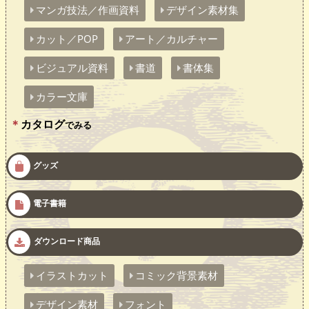
マンガ技法／作画資料
デザイン素材集
カット／POP
アート／カルチャー
ビジュアル資料
書道
書体集
カラー文庫
カタログ
でみる
グッズ
電子書籍
ダウンロード商品
イラストカット
コミック背景素材
デザイン素材
フォント