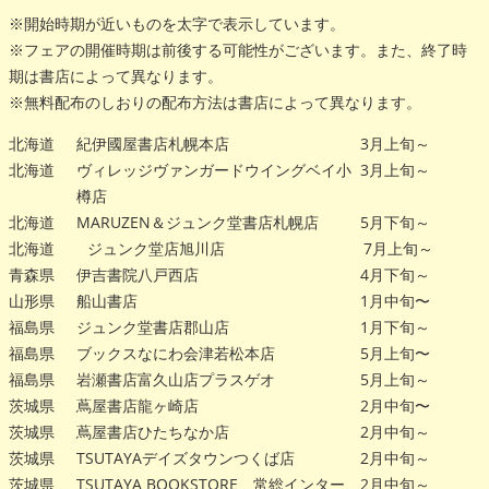
※開始時期が近いものを太字で表示しています。
※フェアの開催時期は前後する可能性がございます。また、終了時
期は書店によって異なります。
※無料配布のしおりの配布方法は書店によって異なります。
北海道
紀伊國屋書店札幌本店
3月上旬～
北海道
ヴィレッジヴァンガードウイングベイ小
3月上旬～
樽店
北海道
MARUZEN＆ジュンク堂書店札幌店
5月下旬～
北海道
ジュンク堂店旭川店
7月上旬～
青森県
伊吉書院八戸西店
4月下旬～
山形県
船山書店
1月中旬〜
福島県
ジュンク堂書店郡山店
1月下旬～
福島県
ブックスなにわ会津若松本店
5月上旬〜
福島県
岩瀬書店富久山店プラスゲオ
5月上旬～
茨城県
蔦屋書店龍ヶ崎店
2月中旬〜
茨城県
蔦屋書店ひたちなか店
2月中旬～
茨城県
TSUTAYAデイズタウンつくば店
2月中旬～
茨城県
TSUTAYA BOOKSTORE 常総インター
2月中旬～