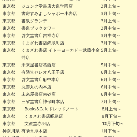
東京都
ジュンク堂書店大泉学園店
3月上旬～
東京都
書房すみよしシャポー小岩店
3月上旬～
東京都
書泉グランデ
3月上旬～
東京都
書泉ブックタワー
3月中旬～
東京都
啓文堂書店吉祥寺店
3月中旬～
東京都
くまざわ書店錦糸町店
3月下旬～
東京都
くまざわ書店 イトーヨーカドー武蔵小金
5月上旬~
井店
東京都
未来屋書店葛西店
5月中旬～
東京都
有隣堂セレオ八王子店
6月上旬～
東京都
啓文堂書店府中本店
6月上旬～
東京都
丸善丸の内本店
6月中旬～
東京都
未来屋書店南砂店
6月中旬～
東京都
三省堂書店神保町本店
7月上旬～
東京都
Books&Cafeドレッドノート
8月上旬～
東京都
くまざわ書店昭島店
8月下旬～
東京都
文教堂赤羽店
12月下旬～
神奈川県
有隣堂厚木店
1月下旬～