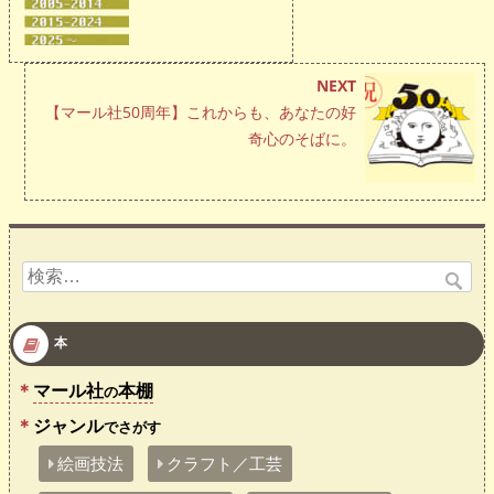
NEXT
【マール社50周年】これからも、あなたの好
奇心のそばに。
検
索:
本
マール社
本棚
の
ジャンル
でさがす
絵画技法
クラフト／工芸