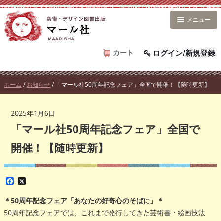
コ
ン
メニュー
テ
ン
ツ
カート
ログイン/新規登録
へ
ス
ホーム
/
お知らせ
/ 「マール社50周年記念フェア」全国で開催！【随時更新】
キ
ッ
プ
2025年1月6日
「マール社50周年記念フェア」全国で
開催！【随時更新】
F
X
a
c
＊50周年記念フェア「あなたの好奇心のそばに」＊
e
b
50周年記念フェアでは、これまで発行してきた芸術書・絵画技法
o