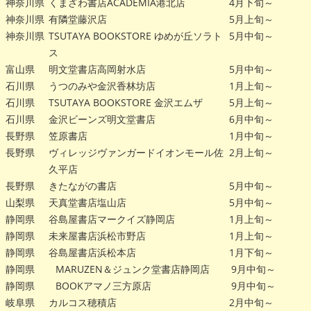
神奈川県
くまざわ書店ACADEMIA港北店
4月下旬～
神奈川県
有隣堂藤沢店
5月上旬～
神奈川県
TSUTAYA BOOKSTORE ゆめが丘ソラト
5月中旬～
ス
富山県
明文堂書店高岡射水店
5月中旬～
石川県
うつのみや金沢香林坊店
1月上旬～
石川県
TSUTAYA BOOKSTORE 金沢エムザ
5月上旬～
石川県
金沢ビーンズ明文堂書店
6月中旬～
長野県
笠原書店
1月中旬～
長野県
ヴィレッジヴァンガードイオンモール佐
2月上旬～
久平店
長野県
きたながの書店
5月中旬～
山梨県
天真堂書店塩山店
5月中旬～
静岡県
谷島屋書店マークイズ静岡店
1月上旬～
静岡県
未来屋書店浜松市野店
1月上旬～
静岡県
谷島屋書店浜松本店
1月下旬～
静岡県
MARUZEN＆ジュンク堂書店静岡店
9月中旬～
静岡県
BOOKアマノ三方原店
9月中旬～
岐阜県
カルコス穂積店
2月中旬～