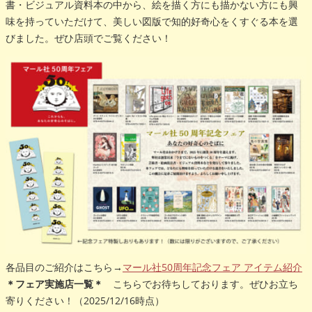
書・ビジュアル資料本の中から、絵を描く方にも描かない方にも興
o
k
味を持っていただけて、美しい図版で知的好奇心をくすぐる本を選
びました。ぜひ店頭でご覧ください！
各品目のご紹介はこちら→
マール社50周年記念フェア アイテム紹介
＊フェア実施店一覧＊
こちらでお待ちしております。ぜひお立ち
寄りください！（2025/12/16時点）