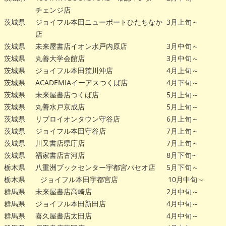
チェンジ店
茨城県
ジョイフル本田ニューポートひたちなか
3月上旬～
店
茨城県
未来屋書店イオン水戸内原店
3月中旬～
茨城県
丸善大学会館店
3月中旬～
茨城県
ジョイフル本田荒川沖店
4月上旬～
茨城県
ACADEMIAイーアスつくば店
4月下旬～
茨城県
未来屋書店つくば店
5月上旬～
茨城県
丸善水戸京成店
5月上旬～
茨城県
リブロイオンタウン守谷店
6月上旬～
茨城県
ジョイフル本田守谷店
7月上旬～
茨城県
川又書店県庁店
7月上旬～
茨城県
福家書店古河店
8月下旬~
栃木県
八重洲ブックセンター宇都宮パセオ店
5月下旬～
栃木県
ジョイフル本田宇都宮店
10月中旬～
群馬県
未来屋書店高崎店
2月中旬～
群馬県
ジョイフル本田新田店
4月中旬～
群馬県
喜久屋書店太田店
4月中旬～