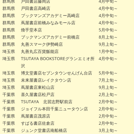
群馬県
戸田書店藤岡店
4月中旬～
群馬県
戸田書店高崎店
4月中旬～
群馬県
ブックマンズアカデミー高崎店
4月中旬～
群馬県
蔦屋書店前橋みなみモール店
4月中旬～
群馬県
煥乎堂本店
5月中旬～
群馬県
ブックマンズアカデミー前橋店
8月上旬～
群馬県
丸善スマーク伊勢崎店
9月上旬～
埼玉県
丸善丸広百貨飯能店
1月中旬～
埼玉県
TSUTAYA BOOKSTOREグランエミオ所
4月中旬～
沢
埼玉県
博文堂書店セブンタウンせんげん台店
5月中旬～
埼玉県
未来屋書店レイクタウン店
7月上旬～
埼玉県
蔦屋書店東松山店
9月上旬～
千葉県
喜久屋書店松戸店
2月上旬～
千葉県
TSUTAYA 北習志野駅前店
2月中旬～
千葉県
ジョイフル本田千葉ニュータウン店
2月中旬～
千葉県
蔦屋書店茂原店
2月中旬～
千葉県
すばる書店佐倉店
2月中旬～
千葉県
ジュンク堂書店南船橋店
3月上旬～