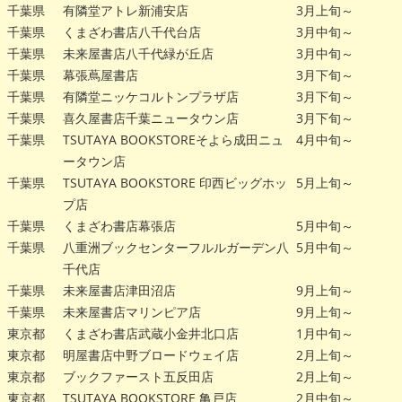
千葉県
有隣堂アトレ新浦安店
3月上旬～
千葉県
くまざわ書店八千代台店
3月中旬～
千葉県
未来屋書店八千代緑が丘店
3月中旬～
千葉県
幕張蔦屋書店
3月下旬～
千葉県
有隣堂ニッケコルトンプラザ店
3月下旬～
千葉県
喜久屋書店千葉ニュータウン店
3月下旬～
千葉県
TSUTAYA BOOKSTOREそよら成田ニュ
4月中旬～
ータウン店
千葉県
TSUTAYA BOOKSTORE 印西ビッグホッ
5月上旬～
プ店
千葉県
くまざわ書店幕張店
5月中旬～
千葉県
八重洲ブックセンターフルルガーデン八
5月中旬～
千代店
千葉県
未来屋書店津田沼店
9月上旬～
千葉県
未来屋書店マリンピア店
9月上旬～
東京都
くまざわ書店武蔵小金井北口店
1月中旬～
東京都
明屋書店中野ブロードウェイ店
2月上旬～
東京都
ブックファースト五反田店
2月上旬～
東京都
TSUTAYA BOOKSTORE 亀戸店
2月中旬～