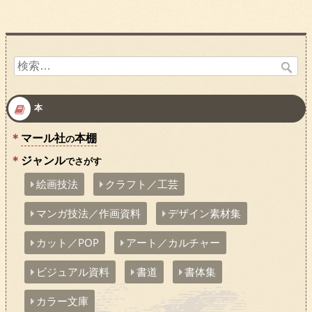
検
索:
本
マール社
本棚
の
ジャンル
でさがす
絵画技法
クラフト／工芸
マンガ技法／作画資料
デザイン素材集
カット／POP
アート／カルチャー
ビジュアル資料
書道
書体集
カラー文庫