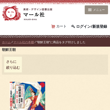
コ
ン
メニュー
テ
ン
ツ
カート
ログイン/新規登録
へ
ス
ホーム
/
マール社の本棚
/ “朝鮮王朝”に商品をタグ付けしました
キ
朝鮮王朝
ッ
プ
さらに
絞り込む