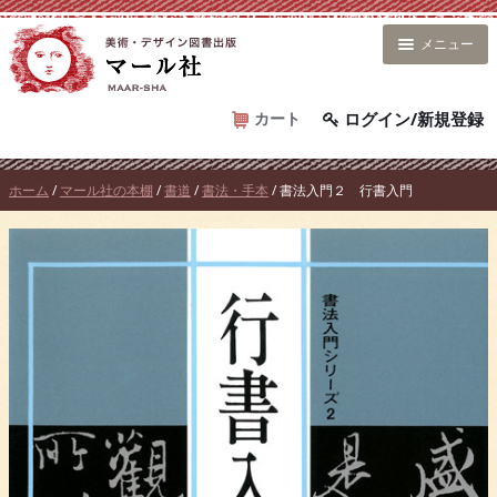
コ
ン
メニュー
テ
ン
ツ
カート
ログイン/新規登録
へ
ス
ホーム
/
マール社の本棚
/
書道
/
書法・手本
/ 書法入門２ 行書入門
キ
ッ
プ