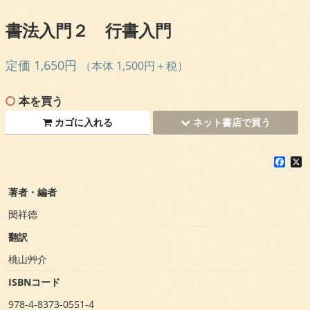
書法入門２ 行書入門
定価 1,650円
（本体 1,500円＋税）
本を買う
カゴに入れる
ネット書店で買う
F
X
a
c
著者・編者
e
b
閔祥徳
o
o
翻訳
k
桃山艸介
ISBNコード
978-4-8373-0551-4