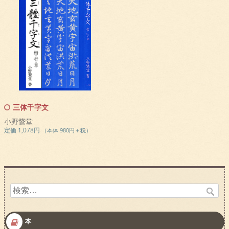
三体千字文
小野鵞堂
定価 1,078円
（本体 980円＋税）
検
索:
本