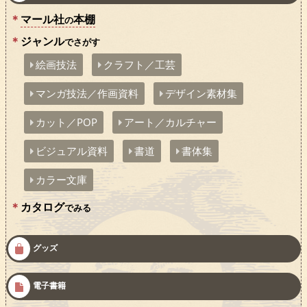
マール社
本棚
の
ジャンル
でさがす
絵画技法
クラフト／工芸
マンガ技法／作画資料
デザイン素材集
カット／POP
アート／カルチャー
ビジュアル資料
書道
書体集
カラー文庫
カタログ
でみる
グッズ
電子書籍