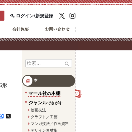
ログイン/新規登録
検
索:
本
G形
マール社
本棚
の
ジャンル
でさがす
絵画技法
F
X
クラフト／工芸
a
マンガ技法／作画資料
c
e
デザイン素材集