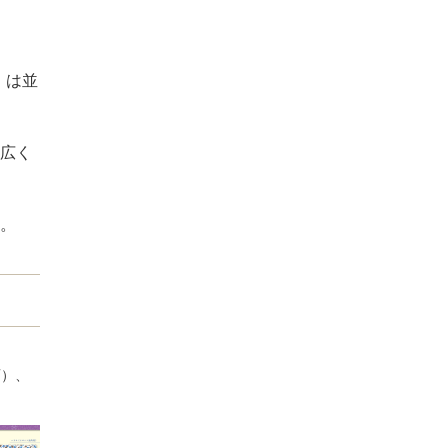
」は並
広く
。
画）、