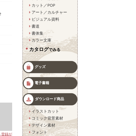
b
カット／POP
o
o
アート／カルチャー
e
k
ビジュアル資料
書道
書体集
カラー文庫
カタログ
でみる
グッズ
電子書籍
ダウンロード商品
イラストカット
コミック背景素材
デザイン素材
フォント
ト登録が