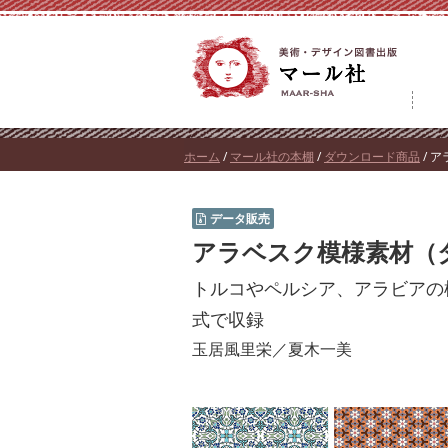
コ
ン
テ
ン
ツ
へ
ホーム
/
マール社の本棚
/
ダウンロード商品
/ 
ス
キ
データ販売
ッ
アラベスク模様素材（
プ
トルコやペルシア、アラビアの模様
式で収録
玉居風里栄／夏木一美