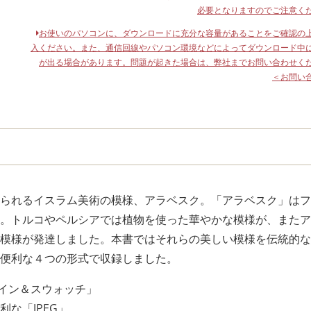
必要となりますのでご注意く
お使いのパソコンに、ダウンロードに充分な容量があることをご確認の
入ください。また、通信回線やパソコン環境などによってダウンロード中
が出る場合があります。問題が起きた場合は、弊社までお問い合わせく
＜お問い
られるイスラム美術の模様、アラベスク。「アラベスク」はフ
。トルコやペルシアでは植物を使った華やかな模様が、またア
模様が発達しました。本書ではそれらの美しい模様を伝統的な
便利な４つの形式で収録しました。
ライン＆スウォッチ」
な「JPEG」