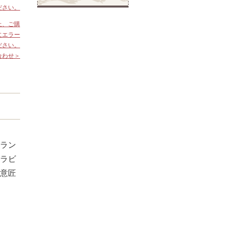
ださい。
上、ご購
にエラー
ださい。
合わせ＞
ラン
ラビ
意匠