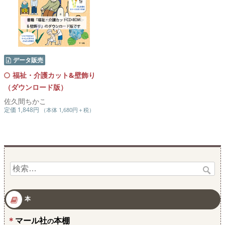
データ販売
福祉・介護カット&壁飾り
（ダウンロード版）
佐久間ちかこ
定価 1,848円
（本体 1,680円＋税）
検
索:
本
マール社
本棚
の