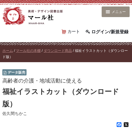
コ
ン
メニュー
テ
ン
ツ
カート
ログイン/新規登録
へ
ス
ホーム
/
マール社の本棚
/
ダウンロード商品
/ 福祉イラストカット（ダウンロー
キ
ド版）
ッ
プ
データ販売
高齢者の介護・地域活動に使える
福祉イラストカット（ダウンロード
版）
佐久間ちかこ
F
X
a