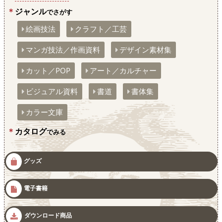
ジャンル
でさがす
絵画技法
クラフト／工芸
マンガ技法／作画資料
デザイン素材集
カット／POP
アート／カルチャー
ビジュアル資料
書道
書体集
カラー文庫
カタログ
でみる
グッズ
電子書籍
ダウンロード商品