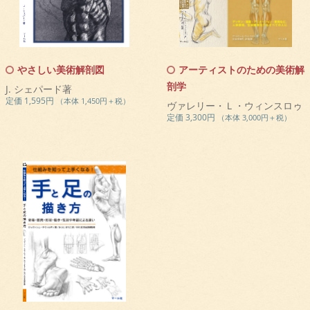
やさしい美術解剖図
アーティストのための美術解
剖学
J. シェパード著
定価 1,595円
（本体 1,450円＋税）
ヴァレリー・Ｌ・ウィンスロゥ
定価 3,300円
（本体 3,000円＋税）