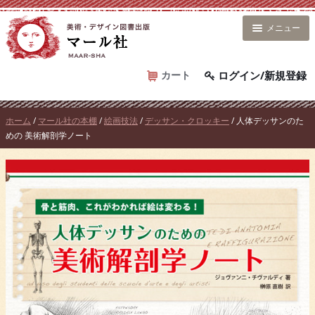
コ
ン
メニュー
テ
ン
ツ
カート
ログイン/新規登録
へ
ス
ホーム
/
マール社の本棚
/
絵画技法
/
デッサン・クロッキー
/ 人体デッサンのた
キ
めの 美術解剖学ノート
ッ
プ