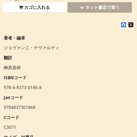
カゴに入れる
ネット書店で買う
F
X
a
c
著者・編者
e
b
ジョヴァンニ・チヴァルディ
o
o
翻訳
k
榊原直樹
ISBNコード
978-4-8373-0186-8
Janコード
9784837301868
Cコード
C3071