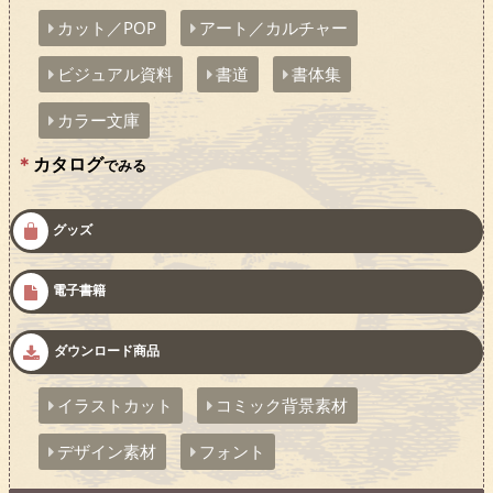
カット／POP
アート／カルチャー
ビジュアル資料
書道
書体集
カラー文庫
カタログ
でみる
グッズ
電子書籍
ダウンロード商品
イラストカット
コミック背景素材
デザイン素材
フォント