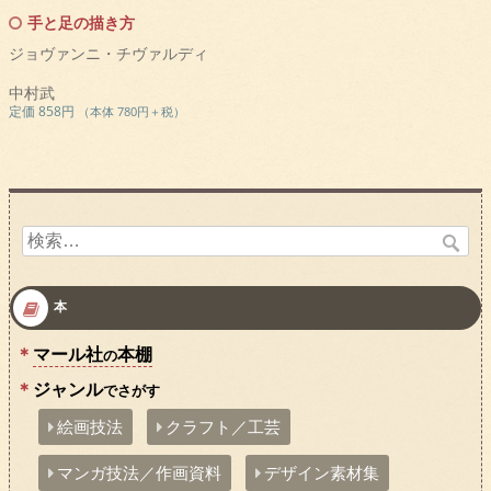
手と足の描き方
ジョヴァンニ・チヴァルディ
中村武
定価 858円
（本体 780円＋税）
検
索:
本
マール社
本棚
の
ジャンル
でさがす
絵画技法
クラフト／工芸
マンガ技法／作画資料
デザイン素材集