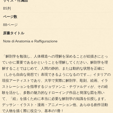
サイズ・付属品
B5判
ページ数
88ページ
原書タイトル
Note di Anatomia e Raffigurazione
「解剖学を勉強し、人体構造への理解を深めることが絵描きにとっ
ていかに重要であるかということを理解してください。解剖学を理
解することではじめて、人間の静的、または動的な状態を正確に
（しかも自由な発想で）表現できるようになるのです…」イタリアの
現役アーティストであり、大学で実際に解剖学、彫刻、絵画、イラ
ストレーションを指導するジョヴァンニ・チヴァルディが、その経
験を活かし、多数の魅力的なドローイング作品と簡潔な図を用い
て、「絵」を描くために本当に必要な解剖学の知識を伝授します。
デッサン・イラスト・漫画・アニメーション他、あらゆる創作活動
で人物を描く際に役立つ、基本の1冊！