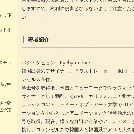
しますので、権利の侵害とならないようご注意くだ
目）：下
い。
ットを
著者紹介
パク・ゲヒョン Kyehyun Park
ステッ
韓国出身のデザイナー、イラストレーター。米国・
ンゼルス在住。
詫び申
学士号を取得後、韓国とニューヨークでグラフィッ
ザイナーとして勤務。その後、カリフォルニア州サ
修正版
ランシスコのアカデミー・オブ・アート大学で3Dア
正予定
ーションを中心としたアニメーションと視覚効果の
号を取得。現在、様々な分野の企業やアーティスト
携し、ロサンゼルスで韓国人と韓国系アメリカ人の