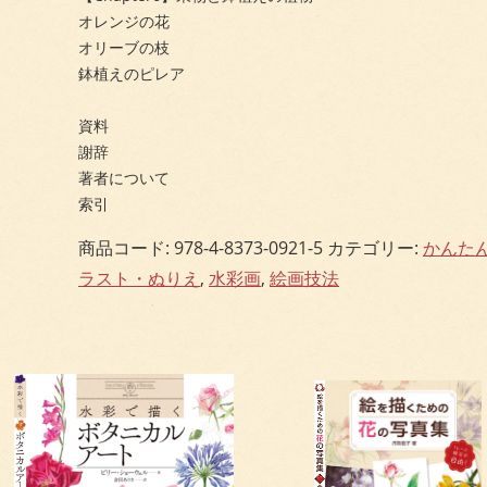
オレンジの花
オリーブの枝
鉢植えのピレア
資料
謝辞
著者について
索引
商品コード:
978-4-8373-0921-5
カテゴリー:
かんた
ラスト・ぬりえ
,
水彩画
,
絵画技法