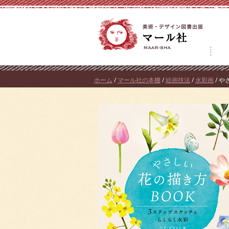
コ
ン
テ
ン
ツ
へ
ホーム
/
マール社の本棚
/
絵画技法
/
水彩画
/ 
ス
キ
ッ
プ