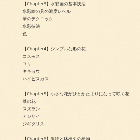
【Chapter3】水彩画の基本技法
水彩絵の具の濃度レベル
筆のテクニック
水彩技法
色
【Chapter4】シンプルな形の花
コスモス
ユリ
キキョウ
ハイビスカス
【Chapter5】小さな花がひとかたまりになって咲く花
菜の花
スズラン
アジサイ
ジギタリス
【Chapter6】果物と鉢植えの植物