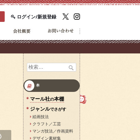
ログイン/新規登録
検
索:
本
マール社
本棚
の
ジャンル
でさがす
絵画技法
クラフト／工芸
マンガ技法／作画資料
う
デザイン素材集