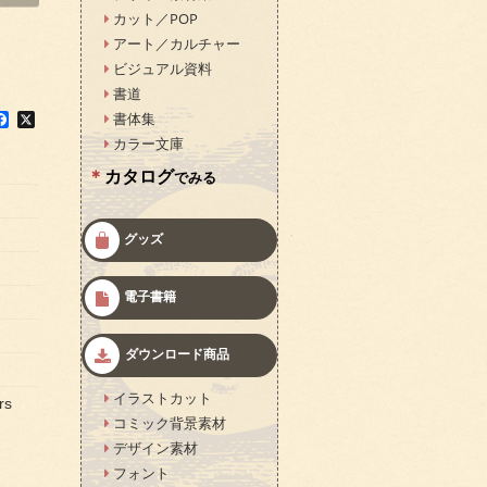
カット／POP
アート／カルチャー
ビジュアル資料
書道
F
X
書体集
a
カラー文庫
c
e
カタログ
でみる
b
o
o
k
グッズ
電子書籍
ダウンロード商品
イラストカット
rs
コミック背景素材
デザイン素材
フォント