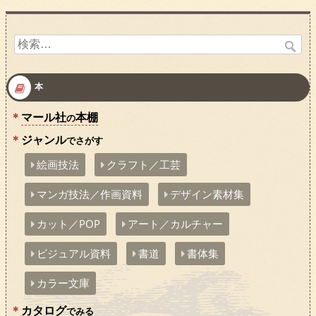
検
索:
本
マール社
本棚
の
ジャンル
でさがす
絵画技法
クラフト／工芸
マンガ技法／作画資料
デザイン素材集
カット／POP
アート／カルチャー
ビジュアル資料
書道
書体集
カラー文庫
カタログ
でみる