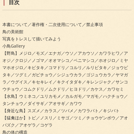
目次
本書について／著作権・二次使用について／禁止事項
鳥の美術館
写真をトレスして描いてみよう
小鳥Gallery
【野鳥】メジロ／モズ／エナガ／ウソ／アカウソ／カワラヒワ／ア
オジ／クロジ／ノゴマ／オオマシコ／ベニマシコ／ホオジロ／ミヤ
マホオジロ／キビタキ／コマドリ／コルリ／ルリビタキ／ジョウビ
タキ／ツグミ／ガビチョウ／シジュウカラ／ゴジュウカラ／ヤマガ
ラ／ウグイス／キセキレイ／キクイタダキ／キレンジャク／サンコ
ウチョウ／コムクドリ／ムクドリ／ヒヨドリ／カケス／カワセミ
【水鳥】ウミネコ／ユリカモメ／カルガモ／マガモ／ハクチョウ／
タンチョウ／ダイサギ／アオサギ／カワウ
【身近な鳥】スズメ／カラス／ツバメ／カワラバト／キジバト
【猛禽ほか】トビ／ノスリ／ミサゴ／ツミ／チョウゲンボウ／アオ
バズク／アオゲラ／コゲラ
鳥の体の構造