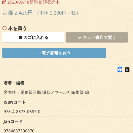
2020/09/18新刊 好評発売中
定価 2,420円
（本体 2,200円＋税）
本を買う
カゴに入れる
ネット書店で買う
電子書籍を買う
F
X
a
c
著者・編者
e
b
宮本桂・尾﨑親三郎 撮影／マール社編集部 編
o
o
ISBNコード
k
978-4-8373-0687-0
Janコード
9784837306870