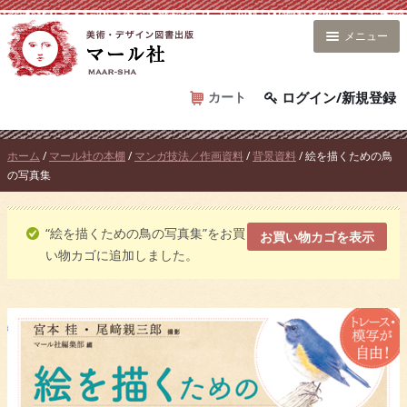
コ
ン
メニュー
テ
ン
ツ
カート
ログイン/新規登録
へ
ス
ホーム
/
マール社の本棚
/
マンガ技法／作画資料
/
背景資料
/ 絵を描くための鳥
キ
の写真集
ッ
プ
“絵を描くための鳥の写真集”をお買
お買い物カゴを表示
い物カゴに追加しました。