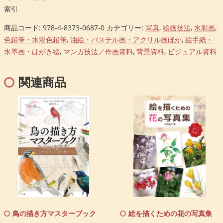
索引
商品コード:
978-4-8373-0687-0
カテゴリー:
写真
,
絵画技法
,
水彩画
,
色鉛筆・水彩色鉛筆
,
油絵・パステル画・アクリル画ほか
,
絵手紙・
水墨画・はがき絵
,
マンガ技法／作画資料
,
背景資料
,
ビジュアル資料
関連商品
鳥の描き方マスターブック
絵を描くための花の写真集