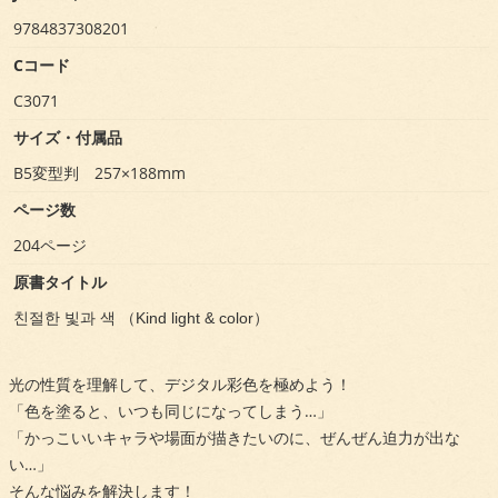
9784837308201
Cコード
C3071
サイズ・付属品
B5変型判 257×188mm
ページ数
204ページ
原書タイトル
친절한 빛과 색 （Kind light & color）
光の性質を理解して、デジタル彩色を極めよう！
「色を塗ると、いつも同じになってしまう…」
「かっこいいキャラや場面が描きたいのに、ぜんぜん迫力が出な
い…」
そんな悩みを解決します！