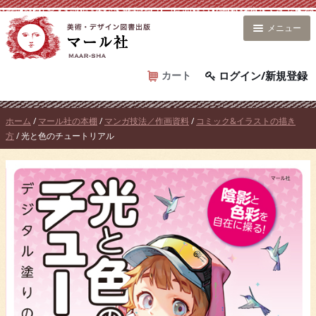
コ
ン
メニュー
テ
ン
ツ
カート
ログイン/新規登録
へ
ス
ホーム
/
マール社の本棚
/
マンガ技法／作画資料
/
コミック&イラストの描き
キ
方
/ 光と色のチュートリアル
ッ
プ