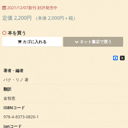
2021/12/07新刊 好評発売中
定価 2,200円
（本体 2,000円＋税）
本を買う
カゴに入れる
ネット書店で買う
F
X
a
c
著者・編者
e
b
パク・リノ 著
o
o
翻訳
k
金智恵
ISBNコード
978-4-8373-0820-1
Janコード