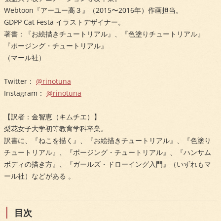
Webtoon『アーユー高３』（2015〜2016年）作画担当。
GDPP Cat Festa イラストデザイナー。
著書：『お絵描きチュートリアル』、『色塗りチュートリアル』
『ポージング・チュートリアル』
（マール社）
Twitter：
@rinotuna
Instagram：
@rinotuna
【訳者：金智恵（キムチエ）】
梨花女子大学初等教育学科卒業。
訳書に、『ねこを描く』、『お絵描きチュートリアル』、『色塗り
チュートリアル』、『ポージング・チュートリアル』、『ハンサム
ボディの描き方』、『ガールズ・ドローイング入門』（いずれもマ
ール社）などがある 。
目次