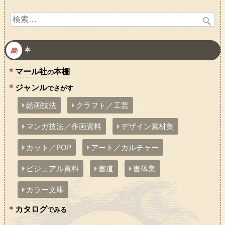
検
索:
本
マール社
本棚
の
ジャンル
でさがす
絵画技法
クラフト／工芸
マンガ技法／作画資料
デザイン素材集
カット／POP
アート／カルチャー
ビジュアル資料
書道
書体集
カラー文庫
カタログ
でみる