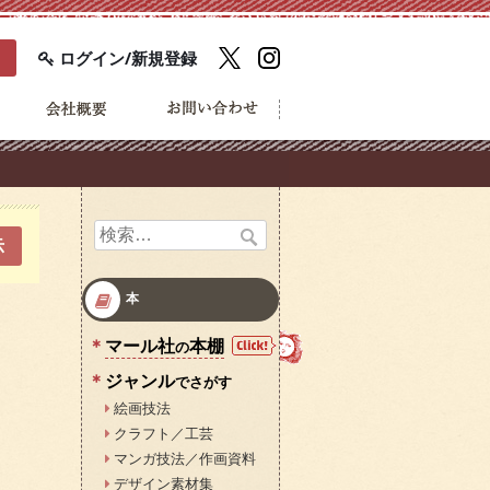
ログイン/新規登録
検
示
索:
本
マール社
本棚
の
ジャンル
でさがす
絵画技法
クラフト／工芸
マンガ技法／作画資料
デザイン素材集