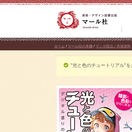
コ
ン
テ
ン
ツ
へ
ホーム
/
マール社の本棚
/
マンガ技法／作画資料
ス
キ
“光と色のチュートリアル”
ッ
プ