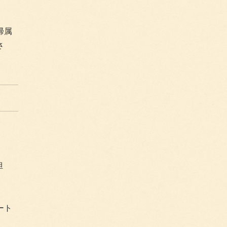
帰属
さ
担
ート