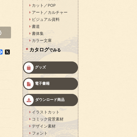
カット／POP
アート／カルチャー
ビジュアル資料
書道
う
書体集
カラー文庫
カタログ
でみる
F
X
a
c
e
グッズ
b
o
o
電子書籍
k
ダウンロード商品
イラストカット
コミック背景素材
デザイン素材
フォント