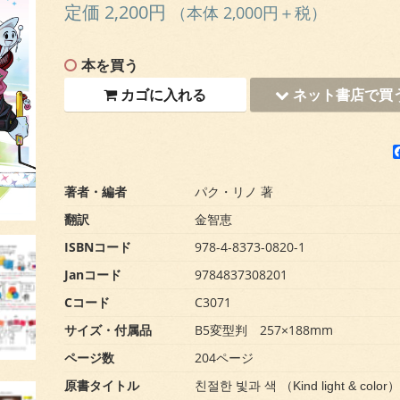
定価 2,200円
（本体 2,000円＋税）
本を買う
カゴに入れる
ネット書店で買
著者・編者
パク・リノ 著
翻訳
金智恵
ISBNコード
978-4-8373-0820-1
Janコード
9784837308201
Cコード
C3071
サイズ・付属品
B5変型判 257×188mm
ページ数
204ページ
原書タイトル
친절한 빛과 색 （Kind light & color）