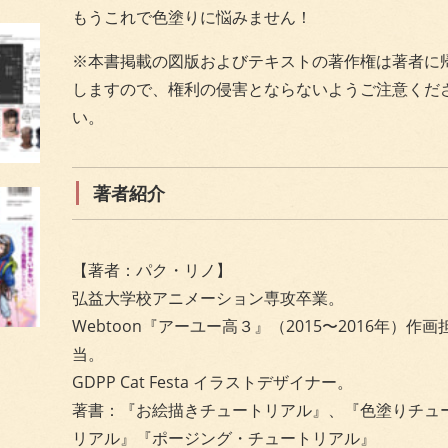
もうこれで色塗りに悩みません！
※本書掲載の図版およびテキストの著作権は著者に
しますので、権利の侵害とならないようご注意くだ
い。
著者紹介
【著者：パク・リノ】
弘益大学校アニメーション専攻卒業。
Webtoon『アーユー高３』（2015〜2016年）作画
当。
GDPP Cat Festa イラストデザイナー。
著書：『お絵描きチュートリアル』、『色塗りチュ
リアル』『ポージング・チュートリアル』