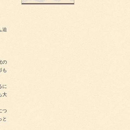
ん迫
光の
影も
るに
も大
につ
っと