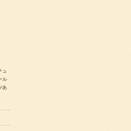
チュ
ール
があ