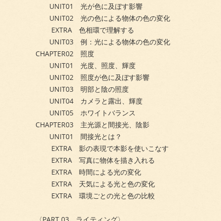
UNIT01 光が色に及ぼす影響
UNIT02 光の色による物体の色の変化
EXTRA 色相環で理解する
UNIT03 例：光による物体の色の変化
CHAPTER02 照度
UNIT01 光度、照度、輝度
UNIT02 照度が色に及ぼす影響
UNIT03 明部と陰の照度
UNIT04 カメラと露出、輝度
UNIT05 ホワイトバランス
CHAPTER03 主光源と間接光、陰影
UNIT01 間接光とは？
EXTRA 影の表現で本影を使いこなす
EXTRA 写真に物体を描き入れる
EXTRA 時間による光の変化
EXTRA 天気による光と色の変化
EXTRA 環境ごとの光と色の比較
〈PART 03 ライティング〉