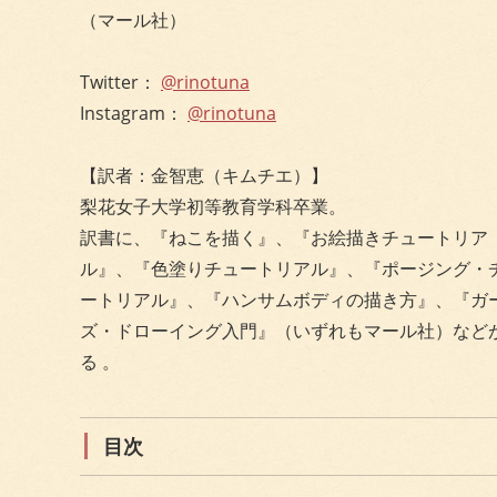
（マール社）
Twitter：
@rinotuna
Instagram：
@rinotuna
【訳者：金智恵（キムチエ）】
梨花女子大学初等教育学科卒業。
訳書に、『ねこを描く』、『お絵描きチュートリア
ル』、『色塗りチュートリアル』、『ポージング・
ートリアル』、『ハンサムボディの描き方』、『ガ
ズ・ドローイング入門』（いずれもマール社）など
る 。
目次