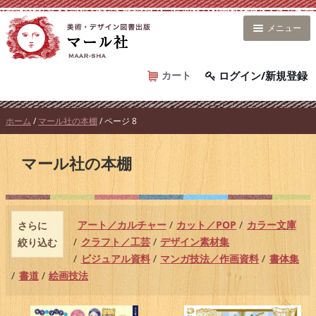
コ
ン
メニュー
テ
ン
ツ
カート
ログイン/新規登録
へ
ス
ホーム
/
マール社の本棚
/ ページ 8
キ
ッ
マール社の本棚
プ
アート／カルチャー
カット／POP
カラー文庫
さらに
クラフト／工芸
デザイン素材集
絞り込む
ビジュアル資料
マンガ技法／作画資料
書体集
書道
絵画技法