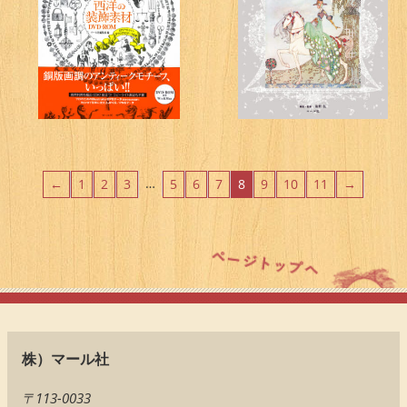
…
←
1
2
3
5
6
7
8
9
10
11
→
株）マール社
〒113-0033